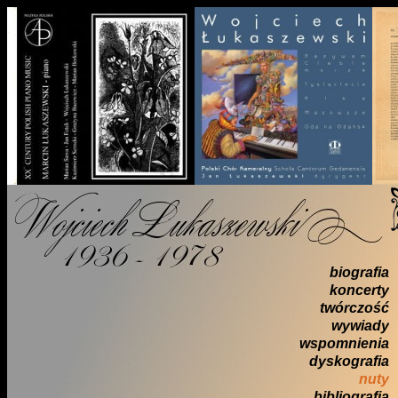
biografia
koncerty
twórczość
wywiady
wspomnienia
dyskografia
nuty
bibliografia