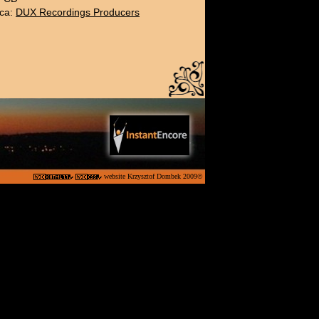
ca:
DUX Recordings Producers
website
Krzysztof Dombek 2009©