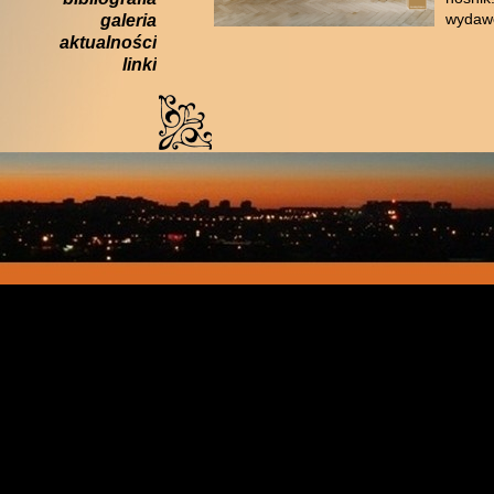
wydaw
galeria
aktualności
linki