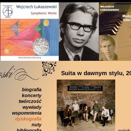
Suita w dawnym stylu, 2
biografia
koncerty
twórczość
wywiady
wspomnienia
dyskografia
nuty
bibliografia
nośnik