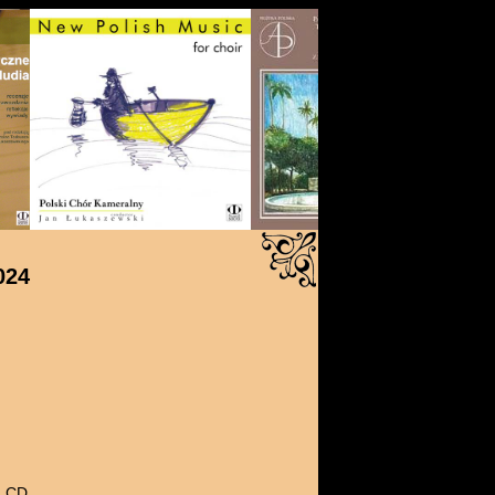
024
: CD